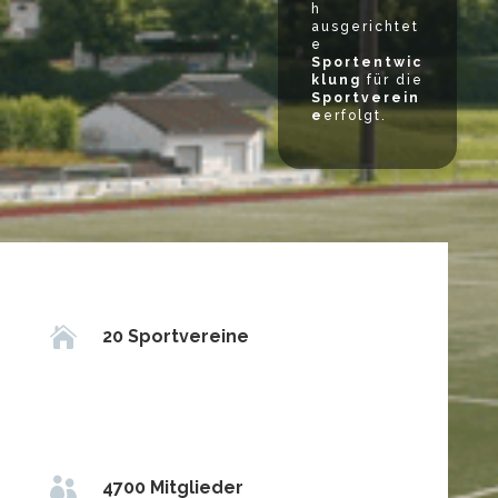
h
ausgerichtet
e
Sportentwic
klung
für die
Sportverein
e
erfolgt.

20 Sportvereine

4700 Mitglieder