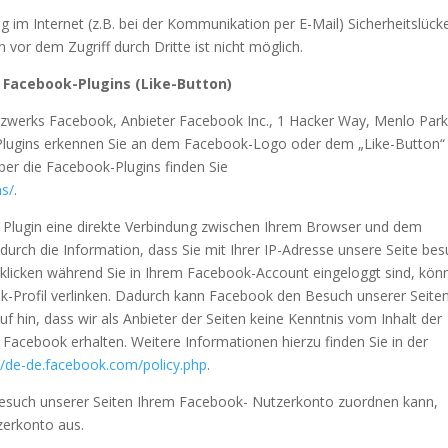
g im Internet (z.B. bei der Kommunikation per E-Mail) Sicherheitslück
 vor dem Zugriff durch Dritte ist nicht möglich.
 Facebook-Plugins (Like-Button)
etzwerks Facebook, Anbieter Facebook Inc., 1 Hacker Way, Menlo Park
k-Plugins erkennen Sie an dem Facebook-Logo oder dem „Like-Button“
 über die Facebook-Plugins finden Sie
ns/
.
 Plugin eine direkte Verbindung zwischen Ihrem Browser und dem
durch die Information, dass Sie mit Ihrer IP-Adresse unsere Seite bes
klicken während Sie in Ihrem Facebook-Account eingeloggt sind, kön
ok-Profil verlinken. Dadurch kann Facebook den Besuch unserer Seite
 hin, dass wir als Anbieter der Seiten keine Kenntnis vom Inhalt der
Facebook erhalten. Weitere Informationen hierzu finden Sie in der
//de-de.facebook.com/policy.php
.
esuch unserer Seiten Ihrem Facebook- Nutzerkonto zuordnen kann,
zerkonto aus.