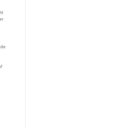
ht
er
die
uf