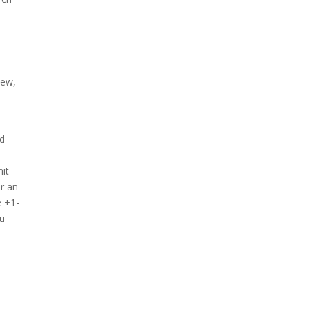
iew,
nd
it
r an
e +1-
zu