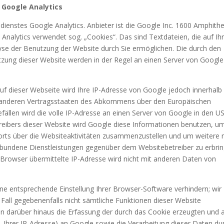
 Google Analytics
ienstes Google Analytics. Anbieter ist die Google Inc. 1600 Amphith
nalytics verwendet sog. „Cookies“. Das sind Textdateien, die auf I
se der Benutzung der Website durch Sie ermöglichen. Die durch den
zung dieser Website werden in der Regel an einen Server von Google
auf dieser Webseite wird Ihre IP-Adresse von Google jedoch innerhalb
n anderen Vertragsstaaten des Abkommens über den Europäischen
ällen wird die volle IP-Adresse an einen Server von Google in den U
treibers dieser Website wird Google diese Informationen benutzen, u
rts über die Websiteaktivitäten zusammenzustellen und um weitere 
rbundene Dienstleistungen gegenüber dem Websitebetreiber zu erbrin
Browser übermittelte IP-Adresse wird nicht mit anderen Daten von
ne entsprechende Einstellung Ihrer Browser-Software verhindern; wir
 Fall gegebenenfalls nicht sämtliche Funktionen dieser Website
n darüber hinaus die Erfassung der durch das Cookie erzeugten und 
 Ihrer IP-Adresse) an Google sowie die Verarbeitung dieser Daten du