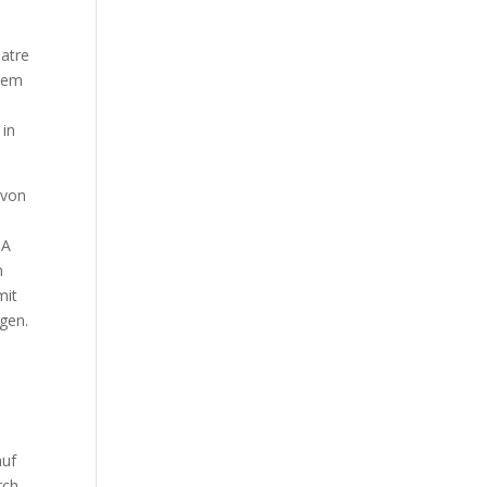
eatre
hrem
 in
 von
SA
m
mit
gen.
auf
rch